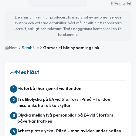
Anmäl fel
Den här artikeln har producerats med stöd av automatiserade
system och externa datakällor. Vårt mål är alltid att rapportera
korrekt, sakligt och relevant. Trots noggranna kontroller kan fel
förekomma.
Hem
Samhälle
Garveriet blir ny samlingslokal i Sjulnäs
Mest läst
Motorbåt har sjunkit vid Bondön
1
Trafikolycka på E4 vid Storfors i Piteå – fordon
2
misstänks ha falska skyltar
Olycka mellan två personbilar på E4 vid Storfors
3
påverkar trafiken
Arbetsplatsolycka i Piteå – man avliden under natten
4