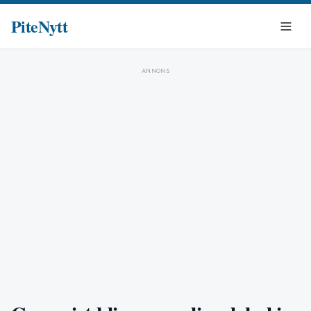
PiteNytt
ANNONS