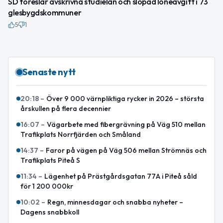
SD föreslår avskrivna studielån och slopad löneavgift i 73
glesbygdskommuner
5
1
Senaste nytt
20:18
–
Över 9 000 värnpliktiga rycker in 2026 – största
årskullen på flera decennier
16:07
–
Vägarbete med fibergrävning på Väg 510 mellan
Trafikplats Norrfjärden och Småland
14:37
–
Faror på vägen på Väg 506 mellan Strömnäs och
Trafikplats Piteå S
11:34
–
Lägenhet på Prästgårdsgatan 77A i Piteå såld
för 1 200 000kr
10:02
–
Regn, minnesdagar och snabba nyheter –
Dagens snabbkoll