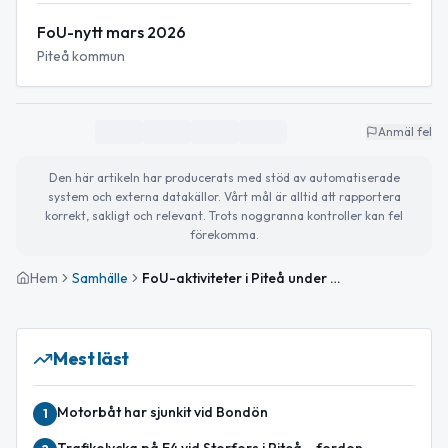
FoU-nytt mars 2026
Piteå kommun
Anmäl fel
Den här artikeln har producerats med stöd av automatiserade
system och externa datakällor. Vårt mål är alltid att rapportera
korrekt, sakligt och relevant. Trots noggranna kontroller kan fel
förekomma.
Hem
Samhälle
FoU-aktiviteter i Piteå under mars 2026
Mest läst
Motorbåt har sjunkit vid Bondön
1
Trafikolycka på E4 vid Storfors i Piteå – fordon