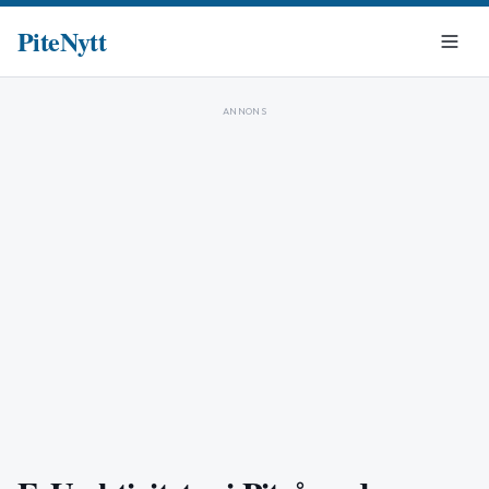
PiteNytt
ANNONS