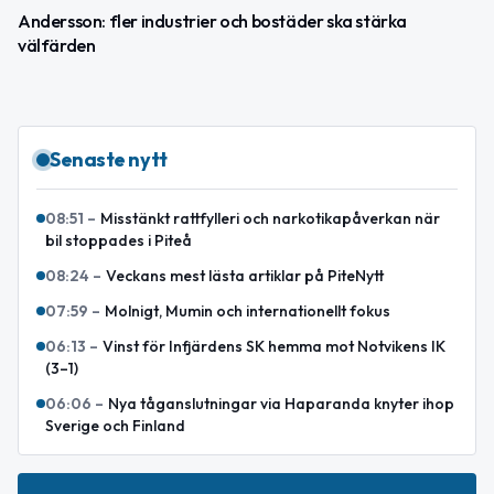
Andersson: fler industrier och bostäder ska stärka
välfärden
Senaste nytt
08:51
–
Misstänkt rattfylleri och narkotikapåverkan när
bil stoppades i Piteå
08:24
–
Veckans mest lästa artiklar på PiteNytt
07:59
–
Molnigt, Mumin och internationellt fokus
06:13
–
Vinst för Infjärdens SK hemma mot Notvikens IK
(3–1)
06:06
–
Nya tåganslutningar via Haparanda knyter ihop
Sverige och Finland