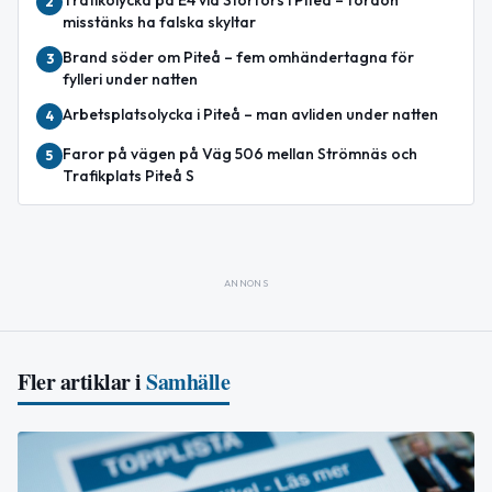
2
misstänks ha falska skyltar
Brand söder om Piteå – fem omhändertagna för
3
fylleri under natten
Arbetsplatsolycka i Piteå – man avliden under natten
4
Faror på vägen på Väg 506 mellan Strömnäs och
5
Trafikplats Piteå S
ANNONS
Fler artiklar i
Samhälle