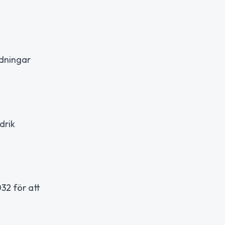
ndningar
drik
032 för att