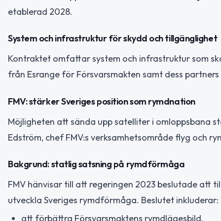
etablerad 2028.
System och infrastruktur för skydd och tillgänglighet
Kontraktet omfattar system och infrastruktur som ska
från Esrange för Försvarsmakten samt dess partners 
FMV: stärker Sveriges position som rymdnation
Möjligheten att sända upp satelliter i omloppsbana s
Edström, chef FMV:s verksamhetsområde flyg och ry
Bakgrund: statlig satsning på rymdförmåga
FMV hänvisar till att regeringen 2023 beslutade att ti
utveckla Sveriges rymdförmåga. Beslutet inkluderar:
att förbättra Försvarsmaktens rymdlägesbild,