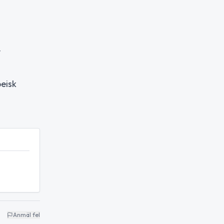
v
eisk
Anmäl fel