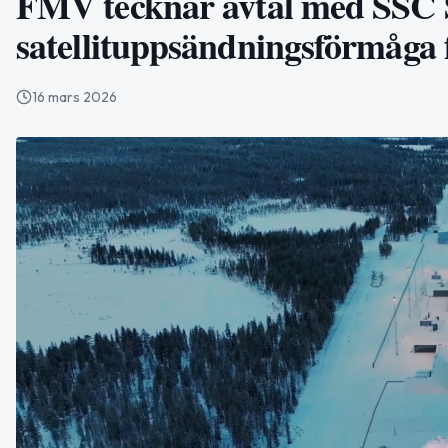
FMV tecknar avtal med SSC
satellituppsändningsförmåga 
16 mars 2026