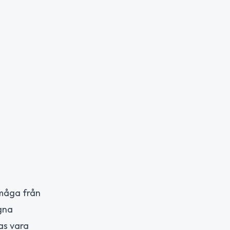
rmåga från
gna
as vara