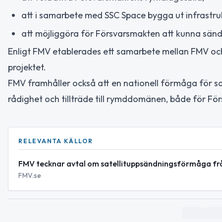
att i samarbete med SSC Space bygga ut infrastru
att möjliggöra för Försvarsmakten att kunna sända 
Enligt FMV etablerades ett samarbete mellan FMV och
projektet.
FMV framhåller också att en nationell förmåga för sa
rådighet och tillträde till rymddomänen, både för Fö
RELEVANTA KÄLLOR
FMV tecknar avtal om satellituppsändningsförmåga fr
FMV.se