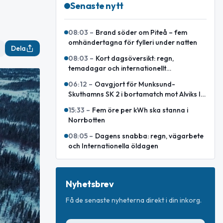
Senaste nytt
08:03
–
Brand söder om Piteå – fem
omhändertagna för fylleri under natten
Dela
08:03
–
Kort dagsöversikt: regn,
temadagar och internationellt
försvarsavtal
06:12
–
Oavgjort för Munksund-
Skuthamns SK 2 i bortamatch mot Alviks IK
2
15:33
–
Fem öre per kWh ska stanna i
Norrbotten
08:05
–
Dagens snabba: regn, vägarbete
och Internationella öldagen
Nyhetsbrev
Få de senaste nyheterna direkt i din inkorg.