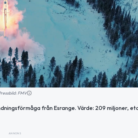
Pressbild: FMV
ningsförmåga från Esrange. Värde: 209 miljoner, et
ANNONS