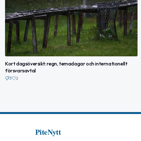
Kort dagsöversikt: regn, temadagar och internationellt
försvarsavtal
3
2
PiteNytt