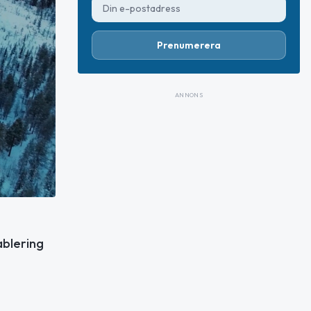
Prenumerera
ANNONS
ablering