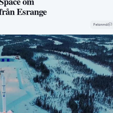
 Space om
från Esrange
Felanmäl