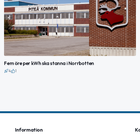
Fem öre per kWh ska stanna i Norrbotten
4
1
Information
K