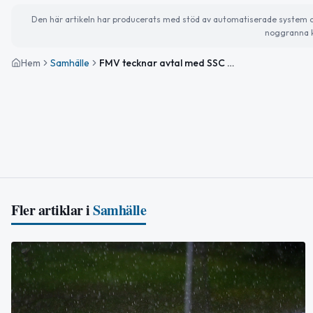
Den här artikeln har producerats med stöd av automatiserade system och 
noggranna k
Hem
Samhälle
FMV tecknar avtal med SSC Space om satellituppsändningsförmåga från Esrange
Fler artiklar i
Samhälle