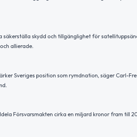
 säkerställa skydd och tillgänglighet för satellituppsä
och allierade.
tärker Sveriges position som rymdnation, säger Carl-Fre
md.
lldela Försvarsmakten cirka en miljard kronor fram till 2