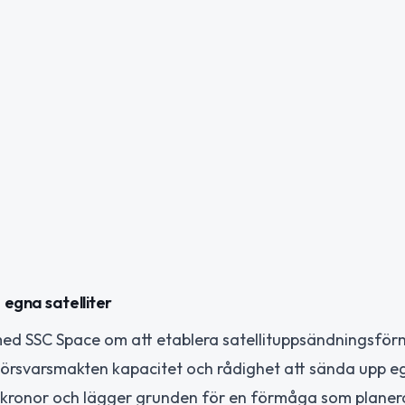
egna satelliter
 med SSC Space om att etablera satellituppsändningsfö
örsvarsmakten kapacitet och rådighet att sända upp e
er kronor och lägger grunden för en förmåga som planer