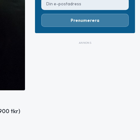
Prenumerera
ANNONS
900 tkr)