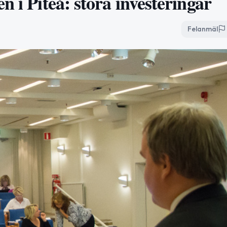
 i Piteå: stora investeringar
Felanmäl