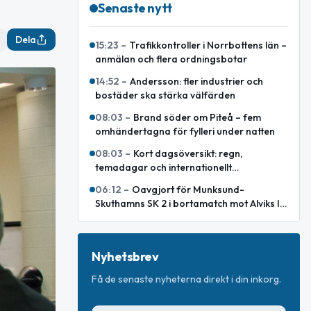
Senaste nytt
Dela
15:23
–
Trafikkontroller i Norrbottens län –
anmälan och flera ordningsbotar
14:52
–
Andersson: fler industrier och
bostäder ska stärka välfärden
08:03
–
Brand söder om Piteå – fem
omhändertagna för fylleri under natten
08:03
–
Kort dagsöversikt: regn,
temadagar och internationellt
försvarsavtal
06:12
–
Oavgjort för Munksund-
Skuthamns SK 2 i bortamatch mot Alviks IK
2
Nyhetsbrev
Få de senaste nyheterna direkt i din inkorg.