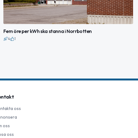
Fem öre per kWh ska stanna i Norrbotten
4
1
ontakt
ntakta oss
nonsera
 oss
psa oss