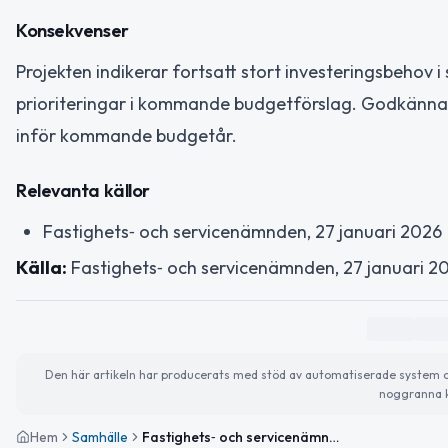
Konsekvenser
Projekten indikerar fortsatt stort investeringsbehov i s
prioriteringar i kommande budgetförslag. Godkännan
inför kommande budgetår.
Relevanta källor
Fastighets‑ och servicenämnden, 27 januari 2026
Källa:
Fastighets‑ och servicenämnden, 27 januari 2
Den här artikeln har producerats med stöd av automatiserade system och 
noggranna k
Hem
Samhälle
Fastighets‑ och servicenämnden i Piteå: stora investeringar