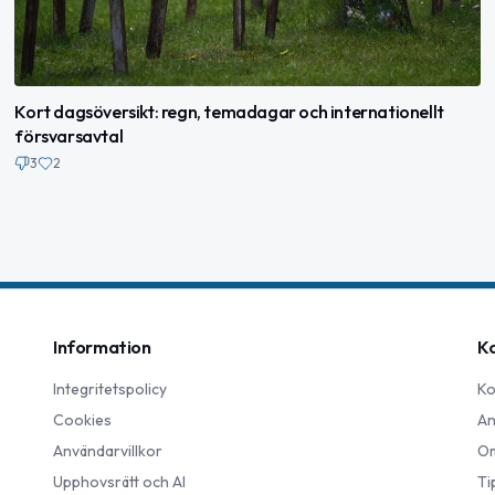
Kort dagsöversikt: regn, temadagar och internationellt
försvarsavtal
3
2
Information
K
Integritetspolicy
Ko
Cookies
An
Användarvillkor
Om
Upphovsrätt och AI
Ti