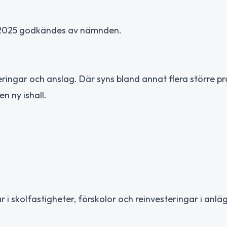
r 2025 godkändes av nämnden.
eringar och anslag. Där syns bland annat flera större p
n ny ishall.
i skolfastigheter, förskolor och reinvesteringar i anl