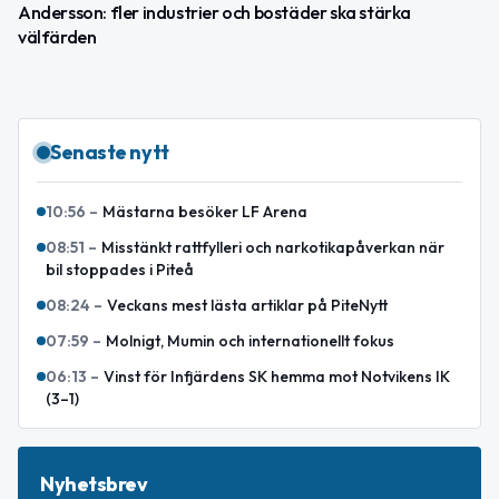
Andersson: fler industrier och bostäder ska stärka
välfärden
Senaste nytt
10:56
–
Mästarna besöker LF Arena
08:51
–
Misstänkt rattfylleri och narkotikapåverkan när
bil stoppades i Piteå
08:24
–
Veckans mest lästa artiklar på PiteNytt
07:59
–
Molnigt, Mumin och internationellt fokus
06:13
–
Vinst för Infjärdens SK hemma mot Notvikens IK
(3–1)
Nyhetsbrev