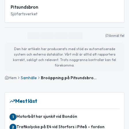
Pitsundsbron
Sjöfartsverket
Anmäl fel
Den här artikeln har producerats med stöd av automatiserade
system och externa datakällor. Vårt mål är alltid att rapportera
korrekt, sakligt och relevant. Trots noggranna kontroller kan fel
förekomma.
Hem
Samhälle
Broöppning på Pitsundsbron stör trafiken på väg 506 i Piteå
Mest läst
Motorbåt har sjunkit vid Bondön
1
Trafikolycka på E4 vid Storfors i Piteå – fordon
2