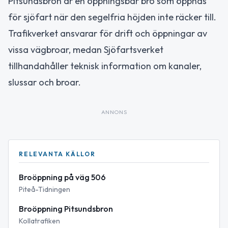
Pitsundsbron är en öppningsbar bro som öppnas
för sjöfart när den segelfria höjden inte räcker till.
Trafikverket ansvarar för drift och öppningar av
vissa vägbroar, medan Sjöfartsverket
tillhandahåller teknisk information om kanaler,
slussar och broar.
ANNONS
RELEVANTA KÄLLOR
Broöppning på väg 506
Piteå-Tidningen
Broöppning Pitsundsbron
Kollatrafiken