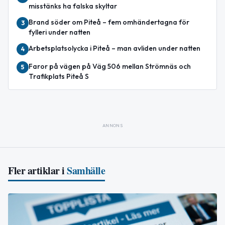
misstänks ha falska skyltar
Brand söder om Piteå – fem omhändertagna för
3
fylleri under natten
Arbetsplatsolycka i Piteå – man avliden under natten
4
Faror på vägen på Väg 506 mellan Strömnäs och
5
Trafikplats Piteå S
ANNONS
Fler artiklar i
Samhälle