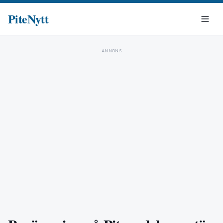
PiteNytt
ANNONS