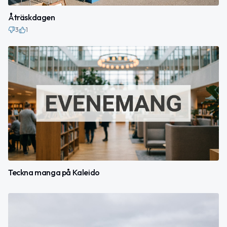
Åträskdagen
3
1
Teckna manga på Kaleido