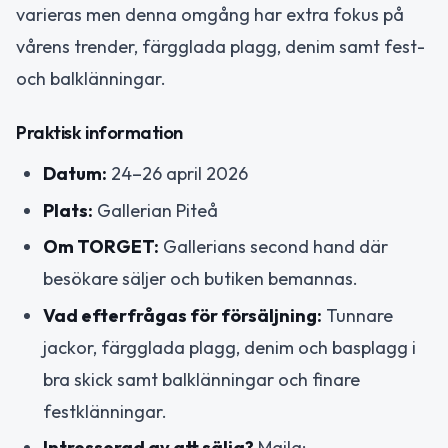
varieras men denna omgång har extra fokus på
vårens trender, färgglada plagg, denim samt fest-
och balklänningar.
Praktisk information
Datum:
24–26 april 2026
Plats:
Gallerian Piteå
Om TORGET:
Gallerians second hand där
besökare säljer och butiken bemannas.
Vad efterfrågas för försäljning:
Tunnare
jackor, färgglada plagg, denim och basplagg i
bra skick samt balklänningar och finare
festklänningar.
Intresserad av att sälja?
Maila: