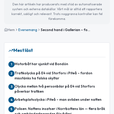
Den här artikeln har producerats med stöd av automatiserade
system och externa datakällor. Vårt mål är alltid att rapportera
korrekt, sakligt och relevant. Trots noggranna kontroller kan fel
förekomma.
Hem
Evenemang
Second hand i Gallerian – fokus på fest- och balklänningar
Mest läst
Motorbåt har sjunkit vid Bondön
1
Trafikolycka på E4 vid Storfors i Piteå – fordon
2
misstänks ha falska skyltar
Olycka mellan två personbilar på E4 vid Storfors
3
påverkar trafiken
Arbetsplatsolycka i Piteå – man avliden under natten
4
Polisen: Nattens insatser i Norrbottens län — flera bråk
5
och omhändertaganden för fylleri