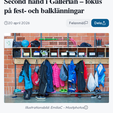
Second hand i Gallerian – fokus
på fest- och balklänningar
20 april 2026
Felanmäl
Dela
Illustrationsbild: EmiliaC - Mostphotos