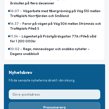
årskullen på flera decennier
16:07
–
Vägarbete med fibergrävning på Väg 510 mellan
Trafikplats Norrfjärden och Småland
14:37
–
Faror på vägen på Väg 506 mellan Strömnäs och
Trafikplats Piteå S
11:34
–
Lägenhet på Prästgårdsgatan 77A i Piteå såld
för 1 200 000kr
10:02
–
Regn, minnesdagar och snabba nyheter –
Dagens snabbkoll
Nyhetsbrev
Få de senaste nyheterna direkt i din inkorg.
Prenumerera