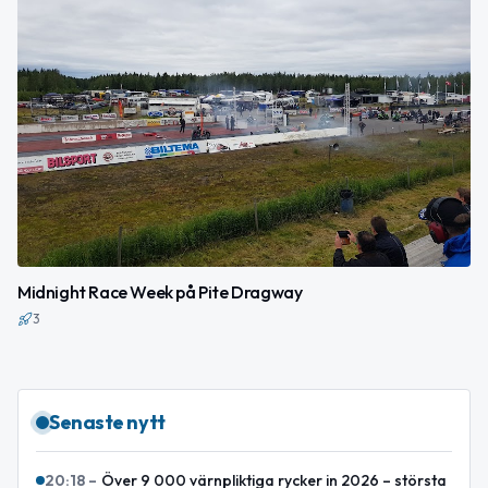
Midnight Race Week på Pite Dragway
3
Senaste nytt
20:18
–
Över 9 000 värnpliktiga rycker in 2026 – största