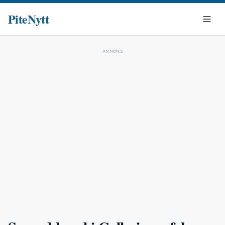
PiteNytt
ANNONS