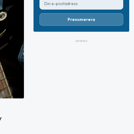
Prenumerera
ANNONS
r