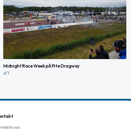
Midnight Race Week på Pite Dragway
3
ontakt
ntakta oss