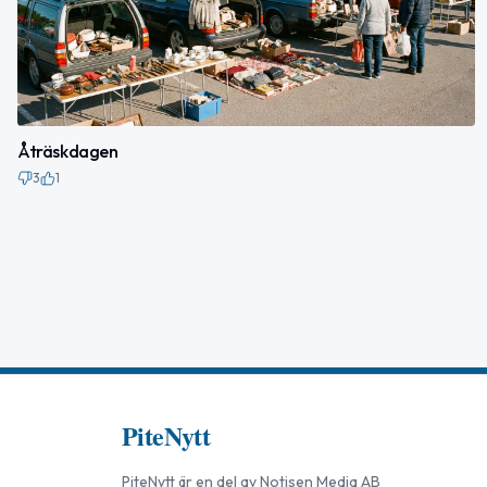
Åträskdagen
3
1
PiteNytt
PiteNytt
är en del av
Notisen Media AB