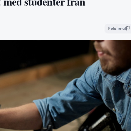
med studenter från
Felanmäl