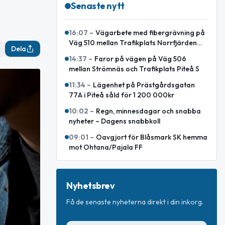
Senaste nytt
16:07
–
Vägarbete med fibergrävning på
Väg 510 mellan Trafikplats Norrfjärden
Dela
och Småland
14:37
–
Faror på vägen på Väg 506
mellan Strömnäs och Trafikplats Piteå S
11:34
–
Lägenhet på Prästgårdsgatan
77A i Piteå såld för 1 200 000kr
10:02
–
Regn, minnesdagar och snabba
nyheter – Dagens snabbkoll
09:01
–
Oavgjort för Blåsmark SK hemma
mot Ohtana/Pajala FF
Nyhetsbrev
Få de senaste nyheterna direkt i din inkorg.