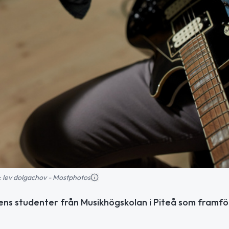
ld: lev dolgachov - Mostphotos
jens studenter från Musikhögskolan i Piteå som framfö