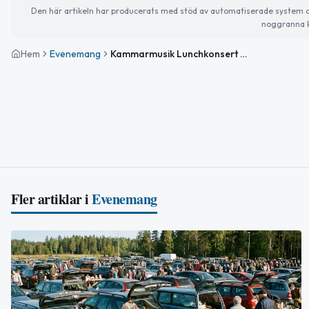
Den här artikeln har producerats med stöd av automatiserade system och 
noggranna k
Hem
Evenemang
Kammarmusik Lunchkonsert med studenter från Musikhögskolan i Piteå
Fler artiklar i
Evenemang