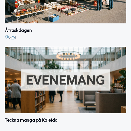
Åträskdagen
3
1
Teckna manga på Kaleido