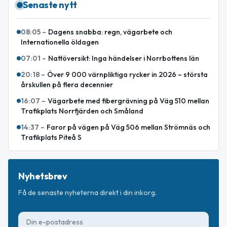
Senaste nytt
08:05
–
Dagens snabba: regn, vägarbete och
Internationella öldagen
07:01
–
Nattöversikt: Inga händelser i Norrbottens län
20:18
–
Över 9 000 värnpliktiga rycker in 2026 – största
årskullen på flera decennier
16:07
–
Vägarbete med fibergrävning på Väg 510 mellan
Trafikplats Norrfjärden och Småland
14:37
–
Faror på vägen på Väg 506 mellan Strömnäs och
Trafikplats Piteå S
Nyhetsbrev
Få de senaste nyheterna direkt i din inkorg.