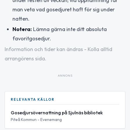
under resten av veckan; vid upphämtning får
man veta vad gosedjuret haft för sig under
natten.
Notera:
Lämna gärna inte ditt absoluta
favoritgosedjur.
Information och tider kan ändras - Kolla alltid
arrangörens sida.
ANNONS
RELEVANTA KÄLLOR
Gosedjursövernattning på Sjulnäs bibliotek
Piteå Kommun - Evenemang