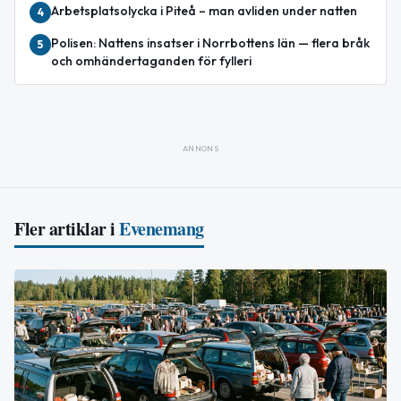
Arbetsplatsolycka i Piteå – man avliden under natten
4
Polisen: Nattens insatser i Norrbottens län — flera bråk
5
och omhändertaganden för fylleri
ANNONS
Fler artiklar i
Evenemang