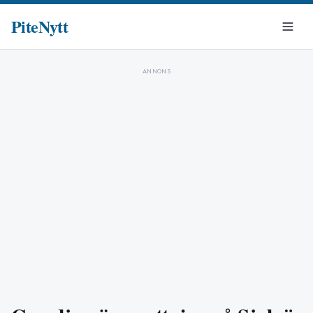
PiteNytt
ANNONS