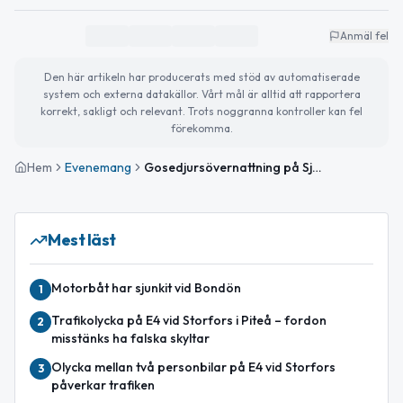
Anmäl fel
Den här artikeln har producerats med stöd av automatiserade
system och externa datakällor. Vårt mål är alltid att rapportera
korrekt, sakligt och relevant. Trots noggranna kontroller kan fel
förekomma.
Hem
Evenemang
Gosedjursövernattning på Sjulnäs bibliotek
Mest läst
Motorbåt har sjunkit vid Bondön
1
Trafikolycka på E4 vid Storfors i Piteå – fordon
2
misstänks ha falska skyltar
Olycka mellan två personbilar på E4 vid Storfors
3
påverkar trafiken