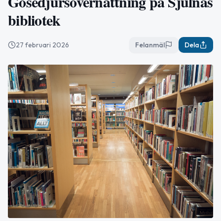
Gosedjursövernattning på Sjulnäs
bibliotek
27 februari 2026
Felanmäl
Dela