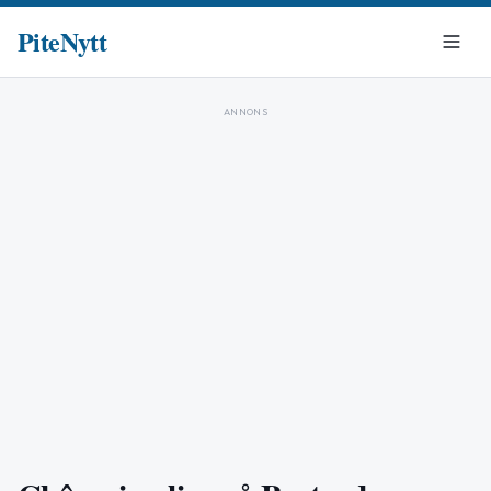
PiteNytt
ANNONS