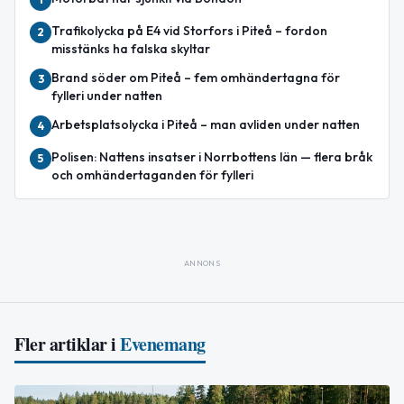
Trafikolycka på E4 vid Storfors i Piteå – fordon
2
misstänks ha falska skyltar
Brand söder om Piteå – fem omhändertagna för
3
fylleri under natten
Arbetsplatsolycka i Piteå – man avliden under natten
4
Polisen: Nattens insatser i Norrbottens län — flera bråk
5
och omhändertaganden för fylleri
ANNONS
Fler artiklar i
Evenemang