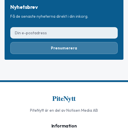
Nyhetsbrev
Få de senaste nyheterna direkt i din inkorg.
Prenumerera
PiteNytt
PiteNytt
är en del av Notisen Media AB
Information