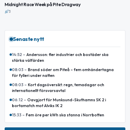
Midnight Race Week på Pite Dragway
3
Senaste nytt
14:52
–
Andersson: fler industrier och bostäder ska
stärka välfärden
08:03
–
Brand söder om Piteå – fem omhändertagna
för fylleri under natten
08:03
–
Kort dagsöversikt: regn, temadagar och
internationellt försvarsavtal
06:12
–
Oavgjort för Munksund-Skuthamns SK 2 i
bortamatch mot Alviks IK 2
15:33
–
Fem öre per kWh ska stanna i Norrbotten