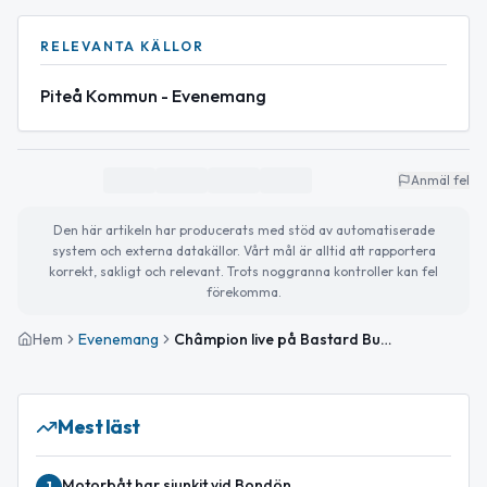
RELEVANTA KÄLLOR
Piteå Kommun - Evenemang
Anmäl fel
Den här artikeln har producerats med stöd av automatiserade
system och externa datakällor. Vårt mål är alltid att rapportera
korrekt, sakligt och relevant. Trots noggranna kontroller kan fel
förekomma.
Hem
Evenemang
Châmpion live på Bastard Burgers – en kväll med reggae och bas
Mest läst
Motorbåt har sjunkit vid Bondön
1