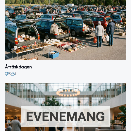
Åträskdagen
3
1