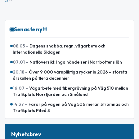
Senaste nytt
08:05
–
Dagens snabba: regn, vägarbete och
Internationella öldagen
07:01
–
Nattöversikt: Inga händelser i Norrbottens län
20:18
–
Över 9 000 värnpliktiga rycker in 2026 – största
årskullen på flera decennier
16:07
–
Vägarbete med fibergrävning på Väg 510 mellan
Trafikplats Norrfjärden och Småland
14:37
–
Faror på vägen på Väg 506 mellan Strömnäs och
Trafikplats Piteå S
Nyhetsbrev