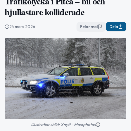
Trafikolycka i Piteå – bil och
hjullastare kolliderade
24 mars 2026
Felanmäl
Dela
Illustrationsbild: Xnytt - Mostphotos