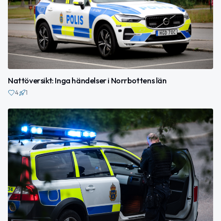
Nattöversikt: Inga händelser i Norrbottens län
4
1