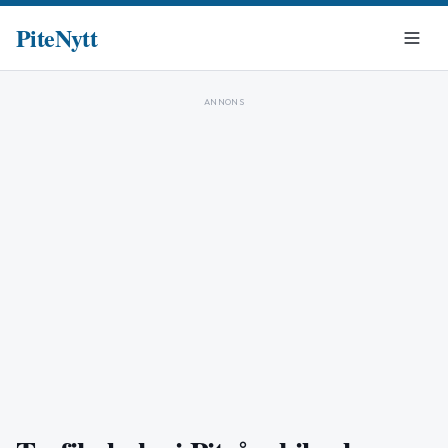
PiteNytt
ANNONS