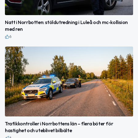
Natt i Norrbotten: stöldutredning i Luleå och mc-kollision
med ren
6
Trafikkontroller i Norrbottens län – flera böter för
hastighet och uteblivet bilbälte
6