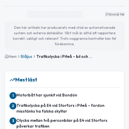
Anmäl fel
Den här artikeln har producerats med stöd av automatiserade
system och externa datakällor. Vårt mål är alltid att rapportera
korrekt, sakligt och relevant. Trots noggranna kontroller kan fel
förekomma.
Hem
Blåljus
Trafikolycka i Piteå – bil och hjullastare kolliderade
Mest läst
Motorbåt har sjunkit vid Bondön
1
Trafikolycka på E4 vid Storfors i Piteå – fordon
2
misstänks ha falska skyltar
Olycka mellan två personbilar på E4 vid Storfors
3
påverkar trafiken