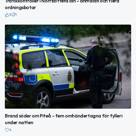
Trafikkontroller i Norrbottens län – anmälan och flera
ordningsbotar
3
1
Brand söder om Piteå – fem omhändertagna för fylleri
under natten
4