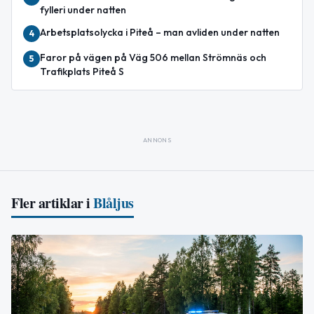
fylleri under natten
Arbetsplatsolycka i Piteå – man avliden under natten
4
Faror på vägen på Väg 506 mellan Strömnäs och
5
Trafikplats Piteå S
ANNONS
Fler artiklar i
Blåljus