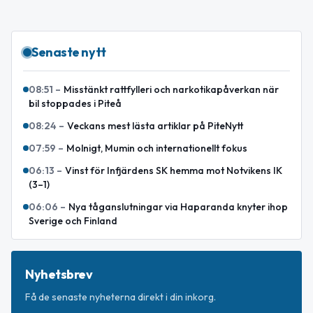
Senaste nytt
08:51
–
Misstänkt rattfylleri och narkotikapåverkan när
bil stoppades i Piteå
08:24
–
Veckans mest lästa artiklar på PiteNytt
07:59
–
Molnigt, Mumin och internationellt fokus
06:13
–
Vinst för Infjärdens SK hemma mot Notvikens IK
(3–1)
06:06
–
Nya tåganslutningar via Haparanda knyter ihop
Sverige och Finland
Nyhetsbrev
Få de senaste nyheterna direkt i din inkorg.