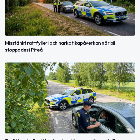
Misstänkt rattfylleri och narkotikapåverkan när bil
stoppades i Piteå