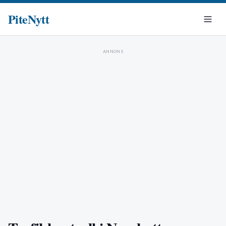
PiteNytt
ANNONS