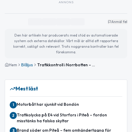
ANNONS
Anmäl fel
Den här artikeln har producerats med stöd av automatiserade
system och externa datakällor. Vårt mål är alltid att rapportera
korrekt, sakligt och relevant. Trots noggranna kontroller kan fel
förekomma.
Hem
Blåljus
Trafikkontroll i Norrbotten – böter och körkort omhändertaget
Mest läst
Motorbåt har sjunkit vid Bondön
1
Trafikolycka på E4 vid Storfors i Piteå – fordon
2
misstänks ha falska skyltar
Brand söder om Piteå – fem omhändertagna för
3