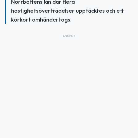
Norrbottens län där flera
hastighetsöverträdelser upptäcktes och ett
körkort omhändertogs.
ANNONS