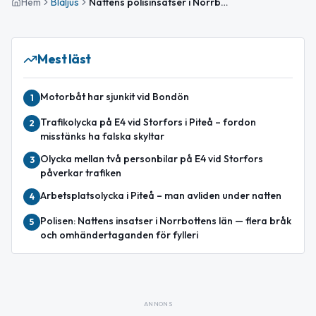
Hem
Blåljus
Nattens polisinsatser i Norrbottens län – omhändertagen berusad man och viltolycka
Mest läst
Motorbåt har sjunkit vid Bondön
1
Trafikolycka på E4 vid Storfors i Piteå – fordon
2
misstänks ha falska skyltar
Olycka mellan två personbilar på E4 vid Storfors
3
påverkar trafiken
Arbetsplatsolycka i Piteå – man avliden under natten
4
Polisen: Nattens insatser i Norrbottens län — flera bråk
5
och omhändertaganden för fylleri
ANNONS