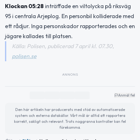
Klockan 05:28
inträffade en viltolycka på riksväg
95 i centrala Arjeplog. En personbil kolliderade med
ett rådjur. Inga personskador rapporterades och en
jägare kallades till platsen.
Källa: Polisen, publicerad 7 april kl. 07.30,
polisen.se
ANNONS
Anmäl fel
Den här artikeln har producerats med stöd av automatiserade
system och externa datakällor. Vårt mål är alltid att rapportera
korrekt, sakligt och relevant. Trots noggranna kontroller kan fel
förekomma.