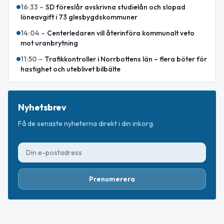
16:33
–
SD föreslår avskrivna studielån och slopad
löneavgift i 73 glesbygdskommuner
14:04
–
Centerledaren vill återinföra kommunalt veto
mot uranbrytning
11:50
–
Trafikkontroller i Norrbottens län – flera böter för
hastighet och uteblivet bilbälte
Nyhetsbrev
Få de senaste nyheterna direkt i din inkorg.
Prenumerera