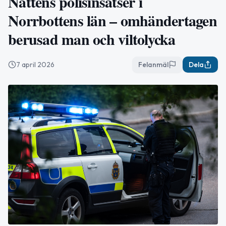
Nattens polisinsatser i
Norrbottens län – omhändertagen
berusad man och viltolycka
7 april 2026
Felanmäl
Dela