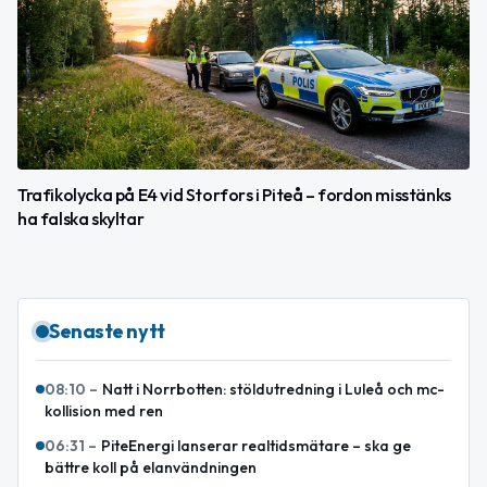
Trafikolycka på E4 vid Storfors i Piteå – fordon misstänks
ha falska skyltar
Senaste nytt
08:10
–
Natt i Norrbotten: stöldutredning i Luleå och mc-
kollision med ren
06:31
–
PiteEnergi lanserar realtidsmätare – ska ge
bättre koll på elanvändningen