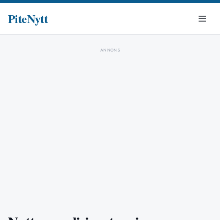
PiteNytt
ANNONS