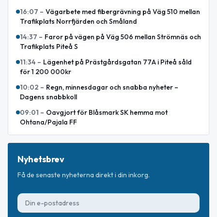
16:07
–
Vägarbete med fibergrävning på Väg 510 mellan
Trafikplats Norrfjärden och Småland
14:37
–
Faror på vägen på Väg 506 mellan Strömnäs och
Trafikplats Piteå S
11:34
–
Lägenhet på Prästgårdsgatan 77A i Piteå såld
för 1 200 000kr
10:02
–
Regn, minnesdagar och snabba nyheter –
Dagens snabbkoll
09:01
–
Oavgjort för Blåsmark SK hemma mot
Ohtana/Pajala FF
Nyhetsbrev
Få de senaste nyheterna direkt i din inkorg.