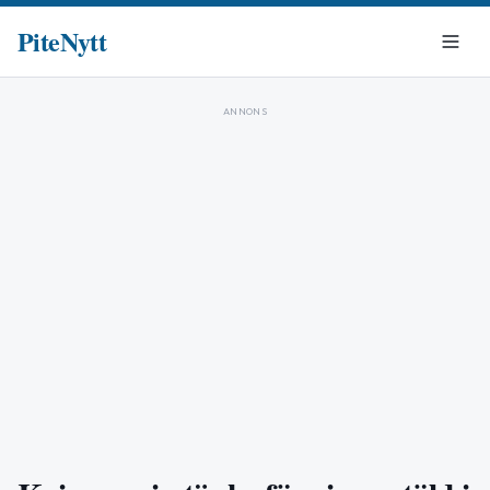
PiteNytt
ANNONS