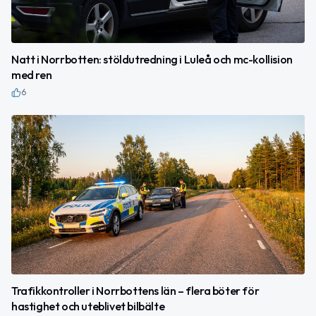
Natt i Norrbotten: stöldutredning i Luleå och mc-kollision
med ren
6
Trafikkontroller i Norrbottens län – flera böter för
hastighet och uteblivet bilbälte