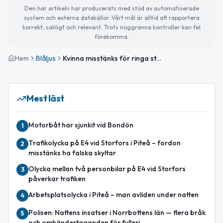
Den här artikeln har producerats med stöd av automatiserade
system och externa datakällor. Vårt mål är alltid att rapportera
korrekt, sakligt och relevant. Trots noggranna kontroller kan fel
förekomma.
Hem
Blåljus
Kvinna misstänks för ringa stöld i matbutik i Piteå
Mest läst
Motorbåt har sjunkit vid Bondön
1
Trafikolycka på E4 vid Storfors i Piteå – fordon
2
misstänks ha falska skyltar
Olycka mellan två personbilar på E4 vid Storfors
3
påverkar trafiken
Arbetsplatsolycka i Piteå – man avliden under natten
4
Polisen: Nattens insatser i Norrbottens län — flera bråk
5
och omhändertaganden för fylleri