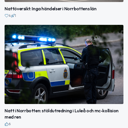
Nattöversikt: Inga händelser i Norrbottens län
4
1
Natt i Norrbotten: stöldutredning i Luleå och mc-kollision
med ren
6