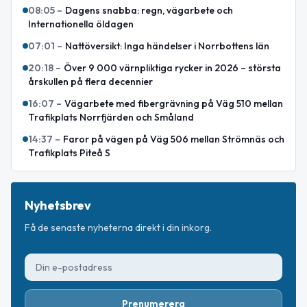
08:05
–
Dagens snabba: regn, vägarbete och
Internationella öldagen
07:01
–
Nattöversikt: Inga händelser i Norrbottens län
20:18
–
Över 9 000 värnpliktiga rycker in 2026 – största
årskullen på flera decennier
16:07
–
Vägarbete med fibergrävning på Väg 510 mellan
Trafikplats Norrfjärden och Småland
14:37
–
Faror på vägen på Väg 506 mellan Strömnäs och
Trafikplats Piteå S
Nyhetsbrev
Få de senaste nyheterna direkt i din inkorg.
Prenumerera