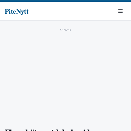
PiteNytt
ANNONS