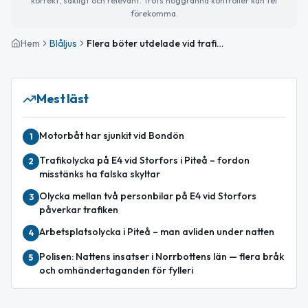
korrekt, sakligt och relevant. Trots noggranna kontroller kan fel
förekomma.
Hem
Blåljus
Flera böter utdelade vid trafikkontroller i Norrbotten
Mest läst
Motorbåt har sjunkit vid Bondön
1
Trafikolycka på E4 vid Storfors i Piteå – fordon
2
misstänks ha falska skyltar
Olycka mellan två personbilar på E4 vid Storfors
3
påverkar trafiken
Arbetsplatsolycka i Piteå – man avliden under natten
4
Polisen: Nattens insatser i Norrbottens län — flera bråk
5
och omhändertaganden för fylleri